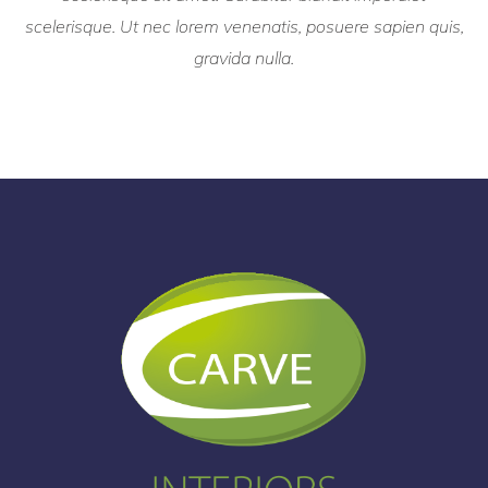
scelerisque. Ut nec lorem venenatis, posuere sapien quis,
gravida nulla.